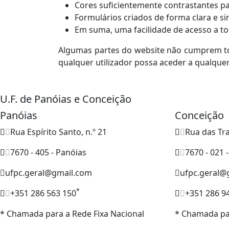
Cores suficientemente contrastantes pa
Formulários criados de forma clara e sim
Em suma, uma facilidade de acesso a to
Algumas partes do website não cumprem to
qualquer utilizador possa aceder a qualqu
U.F. de Panóias e Conceição
Panóias
Conceição
Rua Espírito Santo, n.º 21
Rua das Tra
7670 - 405 - Panóias
7670 - 021 
ufpc.geral@gmail.com
ufpc.geral@
*
+351 286 563 150
+351 286 9
* Chamada para a Rede Fixa Nacional
* Chamada par