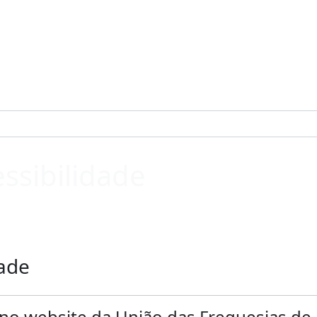
ssibilidade
dade
 no website da União das Freguesias de