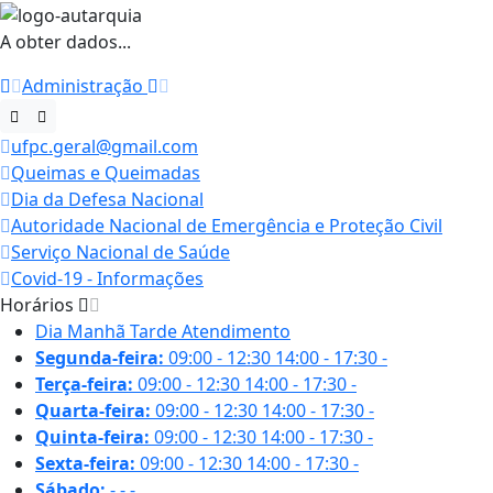
A obter dados...
Administração
ufpc.geral@gmail.com
Queimas e Queimadas
Dia da Defesa Nacional
Autoridade Nacional de Emergência e Proteção Civil
Serviço Nacional de Saúde
Covid-19 - Informações
Horários
Dia
Manhã
Tarde
Atendimento
Segunda-feira:
09:00 - 12:30
14:00 - 17:30
-
Terça-feira:
09:00 - 12:30
14:00 - 17:30
-
Quarta-feira:
09:00 - 12:30
14:00 - 17:30
-
Quinta-feira:
09:00 - 12:30
14:00 - 17:30
-
Sexta-feira:
09:00 - 12:30
14:00 - 17:30
-
Sábado:
-
-
-