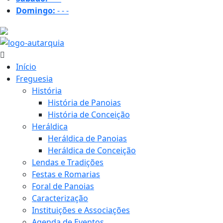
Domingo:
-
-
-
33.6 ºC
Início
Freguesia
História
História de Panoias
História de Conceição
Heráldica
Heráldica de Panoias
Heráldica de Conceição
Lendas e Tradições
Festas e Romarias
Foral de Panoias
Caracterização
Instituições e Associações
Agenda de Eventos