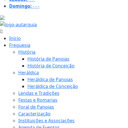
Domingo:
-
-
-
18.6 ºC
Início
Freguesia
História
História de Panoias
História de Conceição
Heráldica
Heráldica de Panoias
Heráldica de Conceição
Lendas e Tradições
Festas e Romarias
Foral de Panoias
Caracterização
Instituições e Associações
Agenda de Eventos