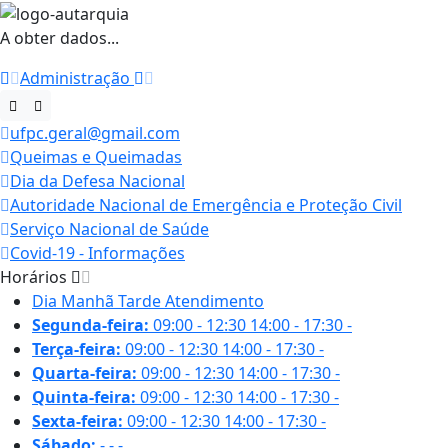
A obter dados...
Administração
ufpc.geral@gmail.com
Queimas e Queimadas
Dia da Defesa Nacional
Autoridade Nacional de Emergência e Proteção Civil
Serviço Nacional de Saúde
Covid-19 - Informações
Horários
Dia
Manhã
Tarde
Atendimento
Segunda-feira:
09:00 - 12:30
14:00 - 17:30
-
Terça-feira:
09:00 - 12:30
14:00 - 17:30
-
Quarta-feira:
09:00 - 12:30
14:00 - 17:30
-
Quinta-feira:
09:00 - 12:30
14:00 - 17:30
-
Sexta-feira:
09:00 - 12:30
14:00 - 17:30
-
Sábado:
-
-
-