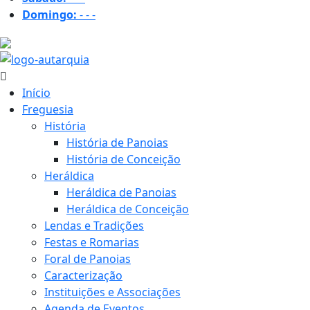
Domingo:
-
-
-
18.6 ºC
Início
Freguesia
História
História de Panoias
História de Conceição
Heráldica
Heráldica de Panoias
Heráldica de Conceição
Lendas e Tradições
Festas e Romarias
Foral de Panoias
Caracterização
Instituições e Associações
Agenda de Eventos