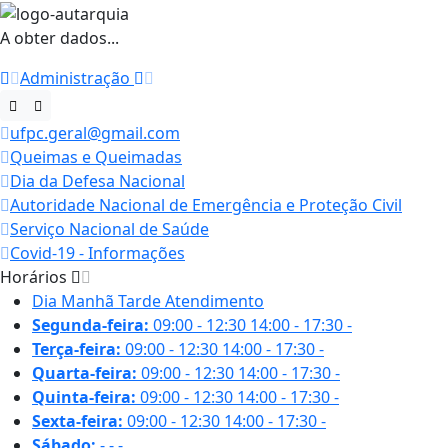
A obter dados...
Administração
ufpc.geral@gmail.com
Queimas e Queimadas
Dia da Defesa Nacional
Autoridade Nacional de Emergência e Proteção Civil
Serviço Nacional de Saúde
Covid-19 - Informações
Horários
Dia
Manhã
Tarde
Atendimento
Segunda-feira:
09:00 - 12:30
14:00 - 17:30
-
Terça-feira:
09:00 - 12:30
14:00 - 17:30
-
Quarta-feira:
09:00 - 12:30
14:00 - 17:30
-
Quinta-feira:
09:00 - 12:30
14:00 - 17:30
-
Sexta-feira:
09:00 - 12:30
14:00 - 17:30
-
Sábado:
-
-
-