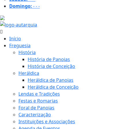
Domingo:
-
-
-
22.1 ºC
Início
Freguesia
História
História de Panoias
História de Conceição
Heráldica
Heráldica de Panoias
Heráldica de Conceição
Lendas e Tradições
Festas e Romarias
Foral de Panoias
Caracterização
Instituições e Associações
Agenda de Eventos