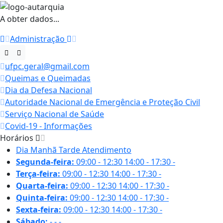
A obter dados...
Administração
ufpc.geral@gmail.com
Queimas e Queimadas
Dia da Defesa Nacional
Autoridade Nacional de Emergência e Proteção Civil
Serviço Nacional de Saúde
Covid-19 - Informações
Horários
Dia
Manhã
Tarde
Atendimento
Segunda-feira:
09:00 - 12:30
14:00 - 17:30
-
Terça-feira:
09:00 - 12:30
14:00 - 17:30
-
Quarta-feira:
09:00 - 12:30
14:00 - 17:30
-
Quinta-feira:
09:00 - 12:30
14:00 - 17:30
-
Sexta-feira:
09:00 - 12:30
14:00 - 17:30
-
Sábado:
-
-
-